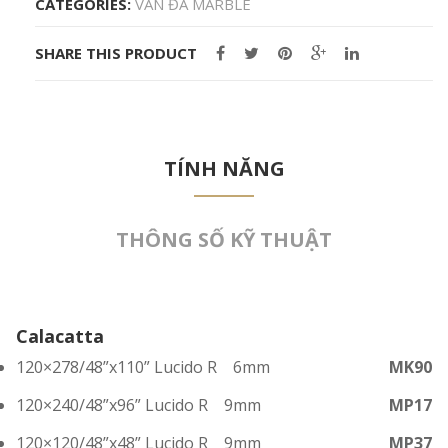
CATEGORIES:
VÂN ĐÁ MARBLE
SHARE THIS PRODUCT
TÍNH NĂNG
THÔNG SỐ KỸ THUẬT
Calacatta
120×278
/48”x110” Lucido R 6mm
MK90
120×240
/48”x96” Lucido R 9mm
MP17
120×120
/48”x48” Lucido R 9mm
MP37