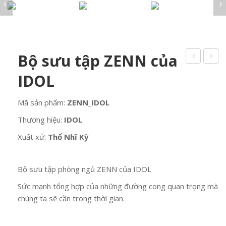
VÂN ĐÁ STONE
Về chúng tôi
Sen vòi
LA LUCE Cristallo
Khóa cửa Italy
VÂN ĐÁ MARBLE
DỰ ÁN
Tay nắm cửa
Chậu rửa mặt
IL VETRO Murano
VÂN GỖ
PHÒNG NGỦ
Bản lề cửa
Tin tức
VÂN XI MĂNG
BỘ SƯU TẬP PHÒNG NGỦ
Bồn cầu
Cremon cửa
PHÒNG BẾP
VÂN VẢI
Bộ sưu tập ZENN của
Liên hệ
Giường
Thân khóa SAB
Chậu rửa bát
Bàn trang điểm
PHÒNG TẮM
Phụ kiện khóa
IDOL
Vòi rửa bát
Tủ quần áo
Bồn tắm, xông hơi
PHÒNG KHÁCH
Tủ chậu kính
Mã sản phẩm:
ZENN_IDOL
GẠCH KÍNH
Sen vòi
ĐÈN ITALY
Thương hiệu:
IDOL
Chậu rửa mặt
LA LUCE Cristallo
Bồn cầu
Xuất xứ:
Thổ Nhĩ Kỳ
IL VETRO Murano
Bộ sưu tập phòng ngủ ZENN của IDOL
Sức mạnh tổng hợp của những đường cong quan trọng mà
chúng ta sẽ cần trong thời gian.