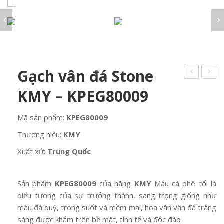
VÂN ĐÁ STONE
Về chúng tôi
Sen vòi
LA LUCE Cristallo
Khóa cửa Italy
VÂN ĐÁ MARBLE
DỰ ÁN
Tay nắm cửa
Chậu rửa mặt
IL VETRO Murano
VÂN GỖ
PHÒNG NGỦ
Bản lề cửa
Tin tức
VÂN XI MĂNG
BỘ SƯU TẬP PHÒNG NGỦ
Bồn cầu
Cremon cửa
PHÒNG BẾP
VÂN VẢI
Liên hệ
Giường
Thân khóa SAB
Chậu rửa bát
Bàn trang điểm
Gạch vân đá Stone
PHÒNG TẮM
Phụ kiện khóa
Vòi rửa bát
Tủ quần áo
Bồn tắm, xông hơi
KMY – KPEG80009
PHÒNG KHÁCH
Tủ chậu kính
GẠCH KÍNH
Sen vòi
ĐÈN ITALY
Mã sản phẩm:
KPEG80009
Chậu rửa mặt
LA LUCE Cristallo
Bồn cầu
Thương hiệu:
KMY
IL VETRO Murano
Xuất xứ:
Trung Quốc
Sản phẩm
KPEG80009
của hãng
KMY
Màu cà phê tối là
biểu tượng của sự trưởng thành, sang trọng giống như
màu đá quý, trong suốt và mềm mại, hoa văn vân đá trắng
sáng được khảm trên bề mặt, tinh tế và độc đáo