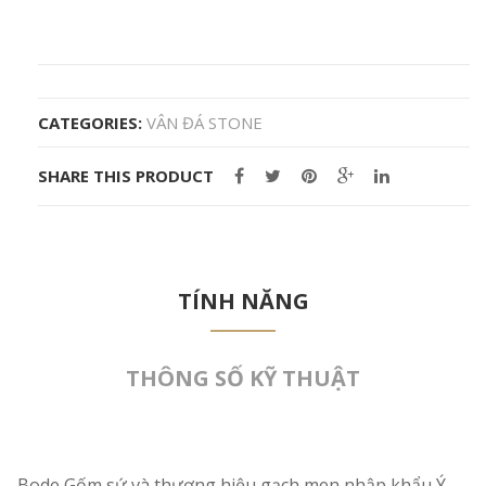
CATEGORIES:
VÂN ĐÁ STONE
SHARE THIS PRODUCT
TÍNH NĂNG
THÔNG SỐ KỸ THUẬT
Bode Gốm sứ và thương hiệu gạch men nhập khẩu Ý