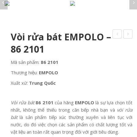
VÂN ĐÁ STONE
Về chúng tôi
Sen vòi
LA LUCE Cristallo
Khóa cửa Italy
VÂN ĐÁ MARBLE
DỰ ÁN
Tay nắm cửa
Chậu rửa mặt
IL VETRO Murano
VÂN GỖ
PHÒNG NGỦ
Bản lề cửa
Tin tức
VÂN XI MĂNG
BỘ SƯU TẬP PHÒNG NGỦ
Bồn cầu
Cremon cửa
PHÒNG BẾP
VÂN VẢI
Vòi rửa bát EMPOLO –
Liên hệ
Giường
Thân khóa SAB
Chậu rửa bát
Bàn trang điểm
PHÒNG TẮM
Phụ kiện khóa
86 2101
Vòi rửa bát
Tủ quần áo
Bồn tắm, xông hơi
PHÒNG KHÁCH
Tủ chậu kính
Mã sản phẩm:
86 2101
GẠCH KÍNH
Sen vòi
ĐÈN ITALY
Thương hiệu:
EMPOLO
Chậu rửa mặt
LA LUCE Cristallo
Bồn cầu
Xuất xứ:
Trung Quốc
IL VETRO Murano
Vòi rửa bát
86
2101
của hãng
EMPOLO
là sự lựa chọn tốt
nhất, không thể thiếu trong căn bếp nhà bạn và
vòi rửa
bát
là sản phẩm tiếp xúc thường xuyên và liên tục với
nước, do đó việc chọn các sản phẩm
có chất lượng tốt và
vật liệu an toàn rất quan trọng đối với giới tiêu dùng.