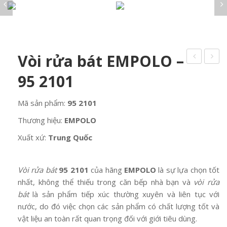
VÂN ĐÁ STONE
Về chúng tôi
Sen vòi
LA LUCE Cristallo
Khóa cửa Italy
VÂN ĐÁ MARBLE
DỰ ÁN
Tay nắm cửa
Chậu rửa mặt
IL VETRO Murano
VÂN GỖ
PHÒNG NGỦ
Bản lề cửa
Tin tức
VÂN XI MĂNG
BỘ SƯU TẬP PHÒNG NGỦ
Bồn cầu
Cremon cửa
PHÒNG BẾP
VÂN VẢI
Vòi rửa bát EMPOLO –
Liên hệ
Giường
Thân khóa SAB
Chậu rửa bát
Bàn trang điểm
PHÒNG TẮM
Phụ kiện khóa
95 2101
Vòi rửa bát
Tủ quần áo
Bồn tắm, xông hơi
PHÒNG KHÁCH
Tủ chậu kính
Mã sản phẩm:
95 2101
GẠCH KÍNH
Sen vòi
ĐÈN ITALY
Thương hiệu:
EMPOLO
Chậu rửa mặt
LA LUCE Cristallo
Bồn cầu
Xuất xứ:
Trung Quốc
IL VETRO Murano
Vòi rửa bát
95 2101
của hãng
EMPOLO
là sự lựa chọn tốt
nhất, không thể thiếu trong căn bếp nhà bạn và
vòi rửa
bát
là sản phẩm tiếp xúc thường xuyên và liên tục với
nước, do đó việc chọn các sản phẩm
có chất lượng tốt và
vật liệu an toàn rất quan trọng đối với giới tiêu dùng.