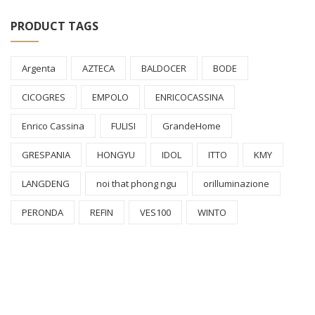
PRODUCT TAGS
Argenta
AZTECA
BALDOCER
BODE
CICOGRES
EMPOLO
ENRICOCASSINA
Enrico Cassina
FULISI
GrandeHome
GRESPANIA
HONGYU
IDOL
ITTO
KMY
LANGDENG
noi that phong ngu
orilluminazione
PERONDA
REFIN
VES100
WINTO