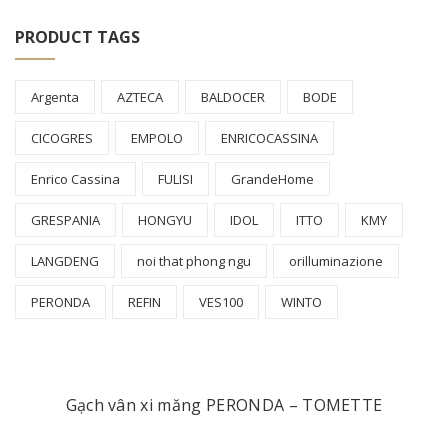
PRODUCT TAGS
Argenta
AZTECA
BALDOCER
BODE
CICOGRES
EMPOLO
ENRICOCASSINA
Enrico Cassina
FULISI
GrandeHome
GRESPANIA
HONGYU
IDOL
ITTO
KMY
LANGDENG
noi that phong ngu
orilluminazione
PERONDA
REFIN
VES100
WINTO
Gạch vân xi măng PERONDA – TOMETTE