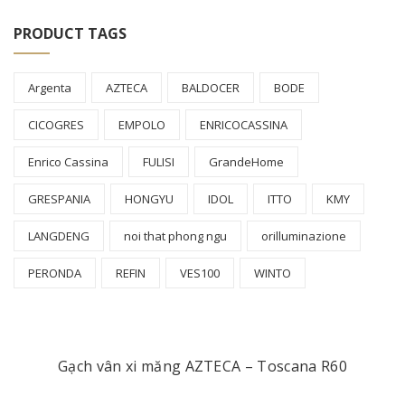
PRODUCT TAGS
Argenta
AZTECA
BALDOCER
BODE
CICOGRES
EMPOLO
ENRICOCASSINA
Enrico Cassina
FULISI
GrandeHome
GRESPANIA
HONGYU
IDOL
ITTO
KMY
LANGDENG
noi that phong ngu
orilluminazione
PERONDA
REFIN
VES100
WINTO
Gạch vân xi măng AZTECA – Toscana R60