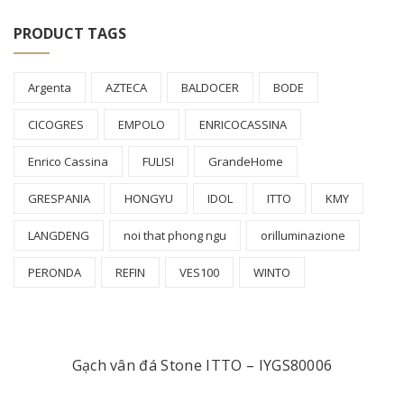
PRODUCT TAGS
Argenta
AZTECA
BALDOCER
BODE
CICOGRES
EMPOLO
ENRICOCASSINA
Enrico Cassina
FULISI
GrandeHome
GRESPANIA
HONGYU
IDOL
ITTO
KMY
LANGDENG
noi that phong ngu
orilluminazione
PERONDA
REFIN
VES100
WINTO
Gạch vân đá Stone ITTO – IYGS80006